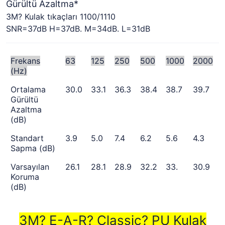
Gürültü Azaltma*
3M? Kulak tıkaçları 1100/1110
SNR=37dB H=37dB. M=34dB. L=31dB
Frekans
63
125
250
500
1000
2000
(Hz)
Ortalama
30.0
33.1
36.3
38.4
38.7
39.7
Gürültü
Azaltma
(dB)
Standart
3.9
5.0
7.4
6.2
5.6
4.3
Sapma (dB)
Varsayılan
26.1
28.1
28.9
32.2
33.
30.9
Koruma
(dB)
3M? E-A-R? Classic? PU Kulak