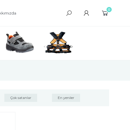
0
kkımızda
Çok satanlar
En yeniler