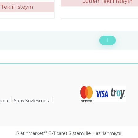
Lütfen Teklif İsteyin
Teklif İsteyin
1
I
I
ızda
Satış Sözleşmesi
®
PlatinMarket
E-Ticaret Sistemi
İle Hazırlanmıştır.