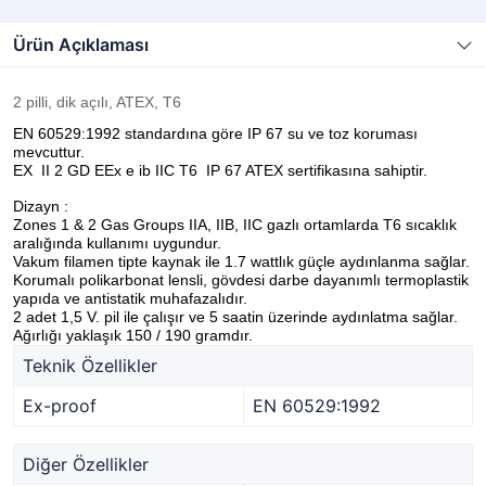
Ürün Açıklaması
2 pilli, dik açılı, ATEX, T6
EN 60529:1992 standardına göre IP 67 su ve toz koruması
mevcuttur.
EX II 2 GD EEx e ib IIC T6 IP 67 ATEX sertifikasına sahiptir.
Dizayn :
Zones 1 & 2 Gas Groups IIA, IIB, IIC gazlı ortamlarda T6 sıcaklık
aralığında kullanımı uygundur.
Vakum filamen tipte kaynak ile 1.7 wattlık güçle aydınlanma sağlar.
Korumalı polikarbonat lensli, gövdesi darbe dayanımlı termoplastik
yapıda ve antistatik muhafazalıdır.
2 adet 1,5 V. pil ile çalışır ve 5 saatin üzerinde aydınlatma sağlar.
Ağırlığı yaklaşık 150 / 190 gramdır.
Teknik Özellikler
Ex-proof
EN 60529:1992
Diğer Özellikler