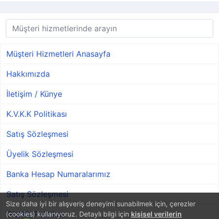
Müşteri Hizmetleri Anasayfa
Hakkımızda
İletişim / Künye
K.V.K.K Politikası
Satış Sözleşmesi
Üyelik Sözleşmesi
Banka Hesap Numaralarımız
Satış Sözleşmesi
Size daha iyi bir alışveriş deneyimi sunabilmek için, çerezler
Gizlilik Politikası
(cookies) kullanıyoruz. Detaylı bilgi için
kişisel verilerin