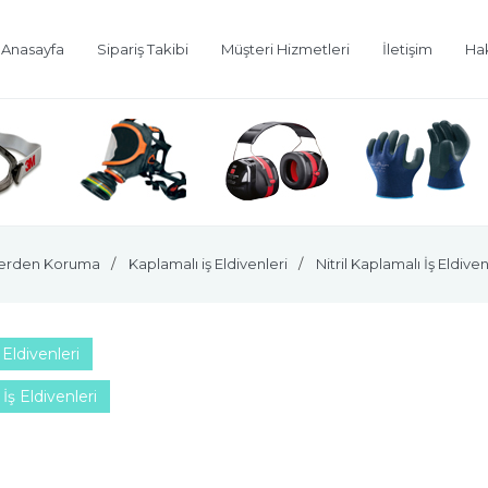
Anasayfa
Sipariş Takibi
Müşteri Hizmetleri
İletişim
Ha
lerden Koruma
Kaplamalı iş Eldivenleri
Nitril Kaplamalı İş Eldiven
Eldivenleri
 İş Eldivenleri