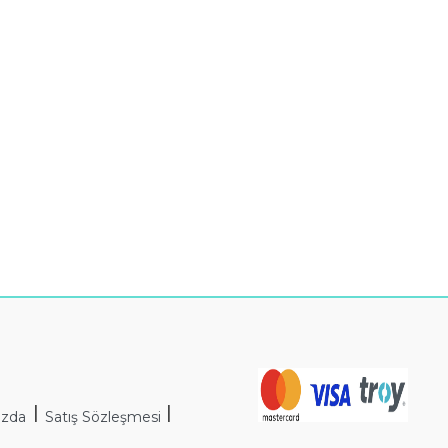
I
I
ızda
Satış Sözleşmesi