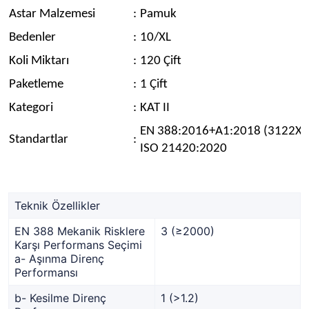
Astar Malzemesi
:
Pamuk
Bedenler
:
10/XL
Koli Miktarı
:
120 Çift
Paketleme
:
1 Çift
Kategori
:
KAT II
EN 388:2016+A1:2018 (3122X
Standartlar
:
ISO 21420:2020
Teknik Özellikler
EN 388 Mekanik Risklere
3 (≥2000)
Karşı Performans Seçimi
a- Aşınma Direnç
Performansı
b- Kesilme Direnç
1 (>1.2)