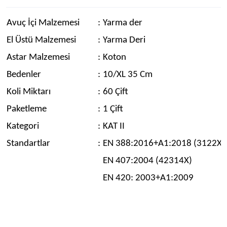
Avuç İçi Malzemesi
:
Yarma der
El Üstü Malzemesi
:
Yarma Deri
Astar Malzemesi
:
Koton
Bedenler
:
10/XL 35 Cm
Koli Miktarı
:
60 Çift
Paketleme
:
1 Çift
Kategori
:
KAT II
Standartlar
:
EN 388:2016+A1:2018 (3122X)
EN 407:2004 (42314X)
EN 420: 2003+A1:2009