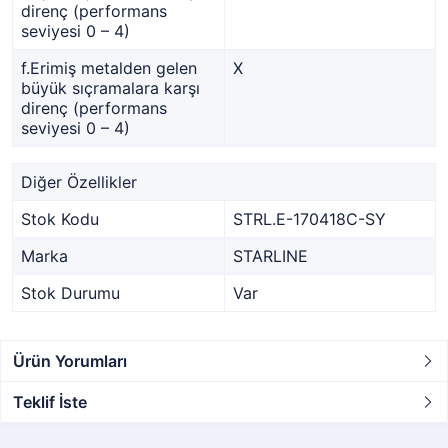
direnç (performans
seviyesi 0 – 4)
f.Erimiş metalden gelen
X
büyük sıçramalara karşı
direnç (performans
seviyesi 0 – 4)
Diğer Özellikler
Stok Kodu
STRL.E-170418C-SY
Marka
STARLINE
Stok Durumu
Var
Ürün Yorumları
Teklif İste