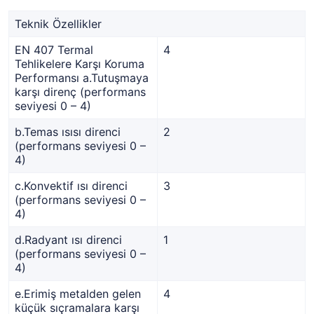
Teknik Özellikler
EN 407 Termal
4
Tehlikelere Karşı Koruma
Performansı a.Tutuşmaya
karşı direnç (performans
seviyesi 0 – 4)
b.Temas ısısı direnci
2
(performans seviyesi 0 –
4)
c.Konvektif ısı direnci
3
(performans seviyesi 0 –
4)
d.Radyant ısı direnci
1
(performans seviyesi 0 –
4)
e.Erimiş metalden gelen
4
küçük sıçramalara karşı