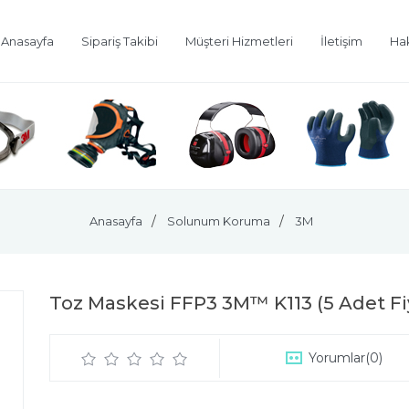
Anasayfa
Sipariş Takibi
Müşteri Hizmetleri
İletişim
Ha
Anasayfa
Solunum Koruma
3M
Toz Maskesi FFP3 3M™ K113 (5 Adet Fiy
Yorumlar
(0)