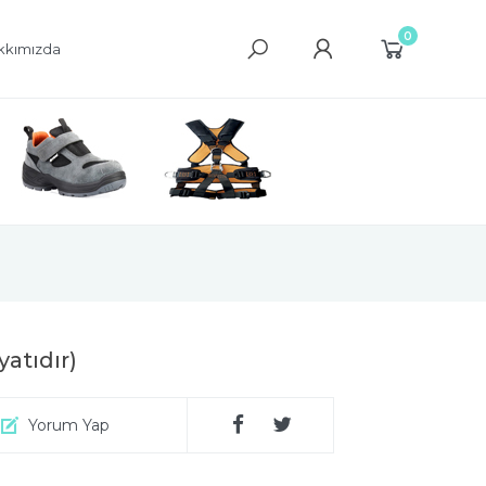
0
kkımızda
atıdır)
Yorum Yap