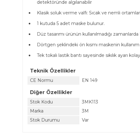
detektöründe algılanabilir
Klasik soluk verme valfı: Sıcak ve nemli ortamla
1 kutuda 5 adet maske bulunur.
Düz tasarımı ürünün kullanılmadığı zamanlarda k
Dörtgen şeklindeki ön kısmı maskenin kullanım s
Tek tokalı lastik bantı sayesinde sıkılık ayarı kolayl
Teknik Özellikler
CE Normu
EN 149
Diğer Özellikler
Stok Kodu
3MK113
Marka
3M
Stok Durumu
Var