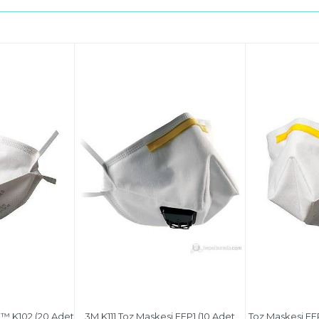
™ K102 (20 Adet
3M K111 Toz Maskesi FFP1 (10 Adet
Toz Maskesi FF