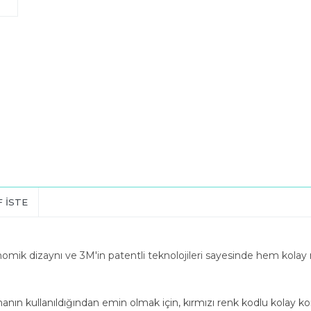
F İSTE
mik dizaynı ve 3M'in patentli teknolojileri sayesinde hem kola
umanın kullanıldığından emin olmak için, kırmızı renk kodlu kolay