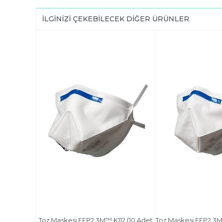
İLGINIZI ÇEKEBILECEK DIĞER ÜRÜNLER
Toz Maskesi FFP2 3M™ K112 (10 Adet
Toz Maskesi FFP2 3M